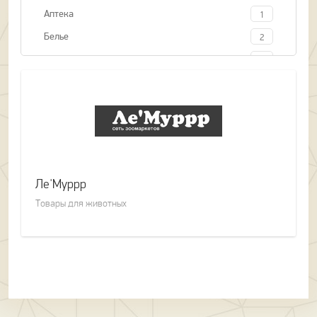
Аптека
1
Белье
2
Бытовая техника
2
Головные уборы
3
Детские товары
6
Кожгалантерея
2
Косметика и парфюмерия
11
Обувь
7
Ле'Муррр
Одежда
19
Товары для животных
Оптика
1
Ортопедический салон
1
Развлечения
1
Рыболовный магазин
1
Салон связи
1