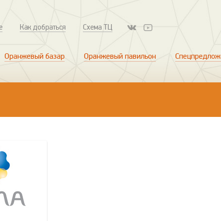
е
Как добраться
Схема ТЦ
Оранжевый базар
Оранжевый павильон
Спецпредлож