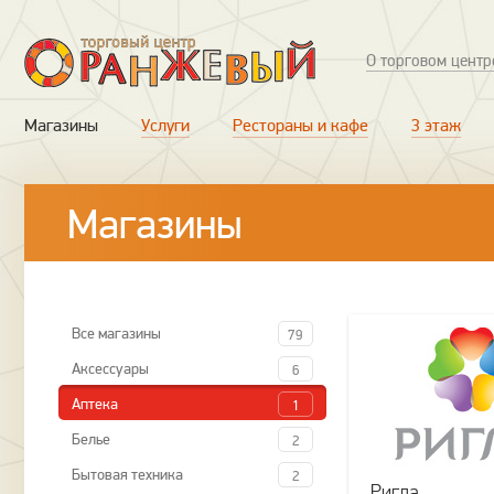
О торговом центр
Магазины
Услуги
Рестораны и кафе
3 этаж
Магазины
Все магазины
79
Аксессуары
6
Аптека
1
Белье
2
Бытовая техника
2
Ригла