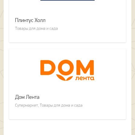
Сервисный центр
1
Спортивная одежда
1
Плинтус Холл
Сувенирная продукция
2
Товары для дома и сада
Сумки
2
Супермаркет
2
Табачная продукция
5
Товары для дома и сада
3
Товары для животных
1
Товары для здоровья
1
Товары для спорта и охоты
2
Дом Лента
Чай-кофе
1
Супермаркет, Товары для дома и сада
Часы
3
Чулочно-носочные изделия
2
Электроника
4