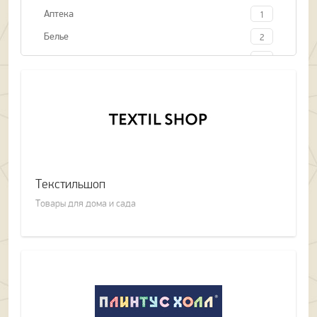
Аптека
1
Белье
2
Бытовая техника
2
Головные уборы
3
Детские товары
6
Кожгалантерея
2
Косметика и парфюмерия
11
Обувь
7
Текстильшоп
Одежда
19
Товары для дома и сада
Оптика
1
Ортопедический салон
1
Развлечения
1
Рыболовный магазин
1
Салон связи
1