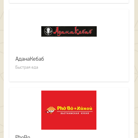
АданаКебаб
Быстрая еда
PhoBo