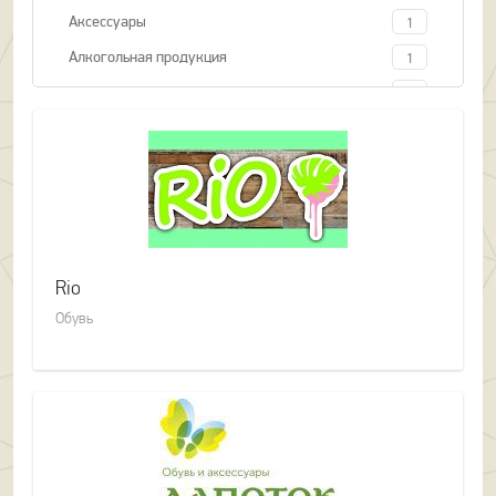
Аксессуары
1
Алкогольная продукция
1
Белье
1
Бытовая техника
1
Государственные услуги
2
Дом быта
2
Книги
1
Косметика и парфюмерия
3
Rio
Мебель
2
Обувь
Обувь
2
Одежда
1
Постамат
2
Продукты питания
6
Спортивные секции
1