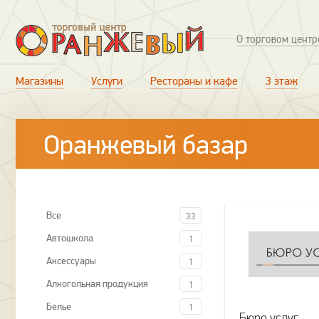
О торговом центр
Магазины
Услуги
Рестораны и кафе
3 этаж
Оранжевый базар
Все
33
Автошкола
1
Аксессуары
1
Алкогольная продукция
1
Белье
1
Бюро услуг