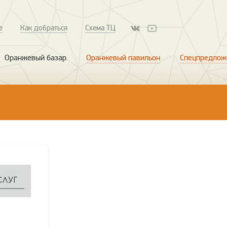
е
Как добраться
Схема ТЦ
Оранжевый базар
Оранжевый павильон
Спецпредлож