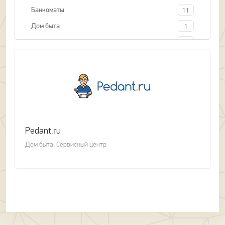
Банкоматы
11
Дом быта
1
Интернет, телевидение
2
Развлечения
2
Салон красоты
1
Салон связи
7
Сервисный центр
1
Страхование
1
Pedant.ru
Турагенство
1
Дом быта, Сервисный центр
Фотоуслуги
1
Химчистка
1
Электроника
5