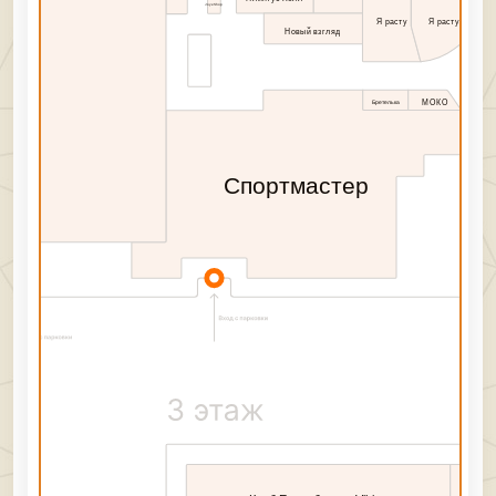
JoyeShop
Я расту
Я расту
Новый взгляд
МОКО
Бретелька
Спортмастер