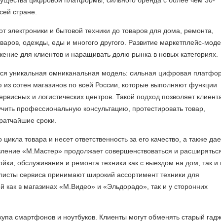
мущества цифровой платформы, сильного бренда с более чем 30-
сей стране.
т электроники и бытовой техники до товаров для дома, ремонта,
товаров, одежды, еды и многого другого. Развитие маркетплейс-мод
ение для клиентов и наращивать долю рынка в новых категориях.
ся уникальная омниканальная модель: сильная цифровая платфо
ю из сотен магазинов по всей России, которые выполняют функции
сервисных и логистических центров. Такой подход позволяет клиент
чить профессиональную консультацию, протестировать товар,
кратчайшие сроки.
цикла товара и несет ответственность за его качество, а также дае
вление «М.Мастер» продолжает совершенствоваться и расширяться
ойки, обслуживания и ремонта техники как с выездом на дом, так и 
алисты сервиса принимают широкий ассортимент техники для
 как в магазинах «М.Видео» и «Эльдорадо», так и у сторонних
купа смартфонов и ноутбуков. Клиенты могут обменять старый гад