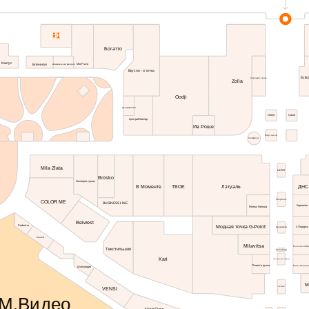
Богатто
Кактус
Mia Pizza
Блинная
Шашлычный Дворик
Вкусно - и точка
Eclid
Хорошая связь
Zolla
Oodji
ЦентрФото64
Orient
Casio
ЦентроЮвелир
Ив Роше
Мир часов
Конфаэль
Mila Zlata
LERO
Brosko
Империя сумок
ДНС 
В Моменте
ТВОЕ
Лэтуаль
Сбербанк
COLOR ME
BUSINESS LINE
Карнелия
Fitness Formula
Belwest
Модная точка G-Point
Pedant.ru
4 Подарка
Банкоматы
МаниЯ
Milavitsa
Россельхозба
Текстильшоп
Согаз-Мед
Kari
Аксессуары для телефона
Банк «Авангар
Планета дыма
Шапландия
М
Теле2
VENSI
М.Видео