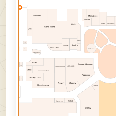
Яблонька
Mamaboss
8D кинотеатр
АданаКебаб
PhoBo
ЖуЖу
Gloria Jeans
МТС
Acoola
Орто-С
Astore
EYFEL
Pur Pur
Пинаколада
Фишка fish
Perfumer
LEGO-остров
Симфония красоты
PTRV
Fresh
Кофе и Шоколад
Лонэ
МОЙ СЕЗОН
Апельсинчики Обувь
Serge
Берлога
Апельсинчики Одежда
Подружка
Кореянка
Плинтус Холл
JoyeShop
Я расту
Я расту
Новый взгляд
Coraltravel
МОКО
Бретелька
O′STIN