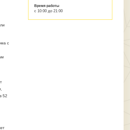
Время работы
с 10:00 до 21:00
ели
рма с
ам
т
,
в 52
жет