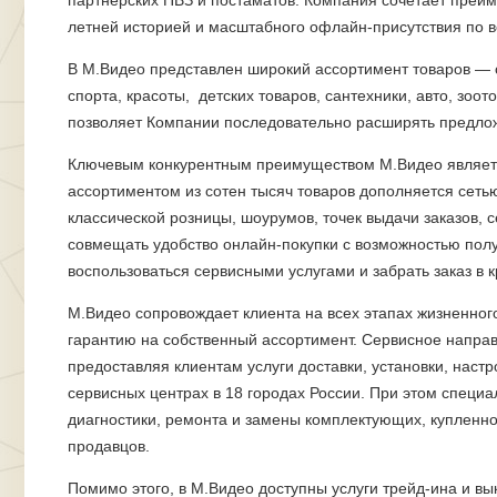
партнерских ПВЗ и постаматов. Компания сочетает преи
летней историей и масштабного офлайн-присутствия по в
В М.Видео представлен широкий ассортимент товаров — о
спорта, красоты, детских товаров, сантехники, авто, зоо
позволяет Компании последовательно расширять предлож
Ключевым конкурентным преимуществом М.Видео являет
ассортиментом из сотен тысяч товаров дополняется сеть
классической розницы, шоурумов, точек выдачи заказов, 
совмещать удобство онлайн-покупки с возможностью полу
воспользоваться сервисными услугами и забрать заказ в 
М.Видео сопровождает клиента на всех этапах жизненного 
гарантию на собственный ассортимент. Сервисное напра
предоставляя клиентам услуги доставки, установки, настр
сервисных центрах в 18 городах России. При этом специ
диагностики, ремонта и замены комплектующих, купленной
продавцов.
Помимо этого, в М.Видео доступны услуги трейд-ина и вы