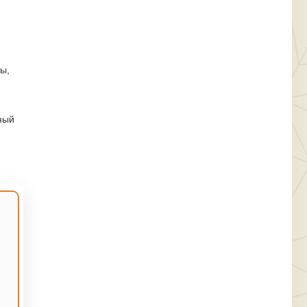
ы,
ный