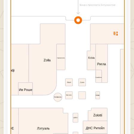
Eclida
Хорошая связь
Zolla
Ригла
Oodji
СушиВёсла
Orient
Casio
Ив Роше
Кофе
Мир часов
Конфаэль
Zolotti
LERO
ДНС Ритейл
ТВОЕ
Лэтуаль