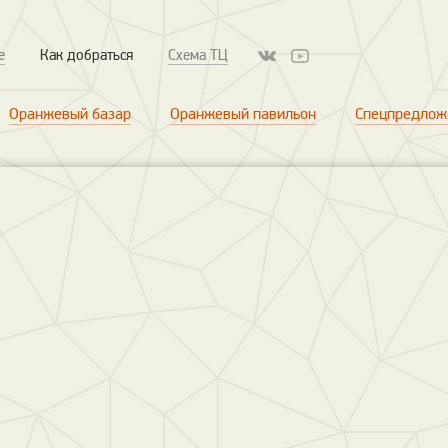
е
Как добраться
Схема ТЦ
Оранжевый базар
Оранжевый павильон
Спецпредлож