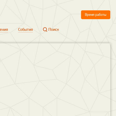
Время работы
ения
События
Поиск