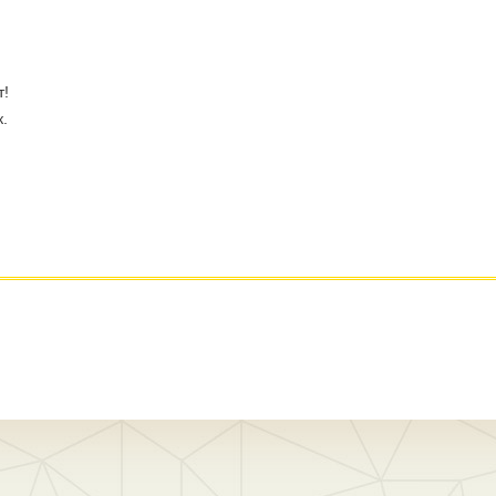
т!
к.