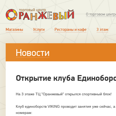
О торговом центр
Магазины
Услуги
Рестораны и кафе
3 этаж
Новости
Открытие клуба Единобор
На 3 этаже ТЦ "Оранжевый" открылся спортивный блок!
Клуб единоборств VIKING проводит занятия уже сейчас, а 
номерам: