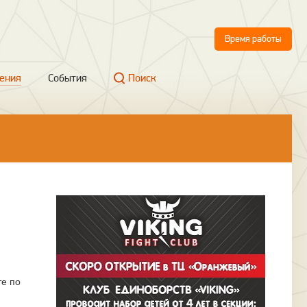
Время работы
ения
События
Поиск
те по