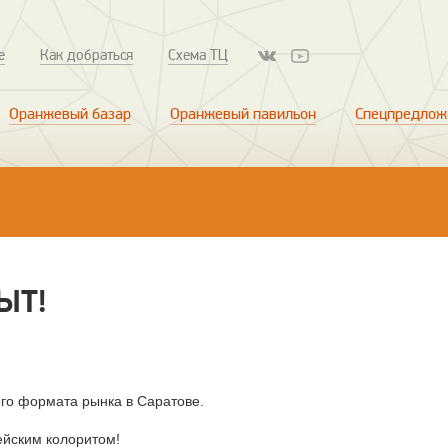
е
Как добраться
Схема ТЦ
Оранжевый базар
Оранжевый павильон
Спецпредлож
ЫТ!
ого формата рынка в Саратове.
ейским колоритом!