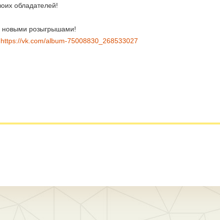
своих обладателей!
ми новыми розыгрышами!
:
https://vk.com/album-75008830_268533027