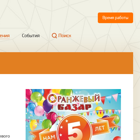
Время работы
ения
События
Поиск
евого