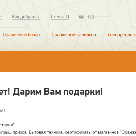
е
Как добраться
Схема ТЦ
Оранжевый базар
Оранжевый павильон
Спецпредлож
ет! Дарим Вам подарки!
ия!
стория".
грыш призов. Бытовая техника, сертификаты от магазинов "Оранж