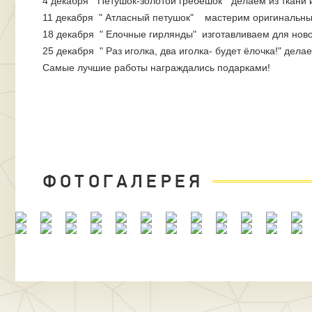
4 декабря "Петушок-золотой гребешок" делаем из ткани и
11 декабря " Атласный петушок" мастерим оригинальный
18 декабря " Елочные гирлянды" изготавливаем для ново
25 декабря " Раз иголка, два иголка- будет ёлочка!" де
Самые лучшие работы награждались подарками!
ФОТОГАЛЕРЕЯ