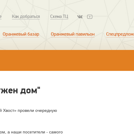
е
Как добраться
Схема ТЦ
Оранжевый базар
Оранжевый павильон
Спецпредлож
ужен дом"
й Хвост» провели очередную
ом, а наши посетители - самого