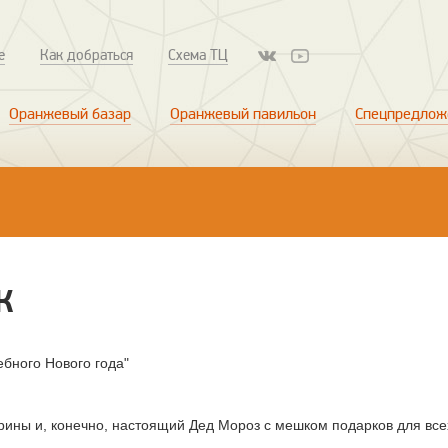
е
Как добраться
Схема ТЦ
Оранжевый базар
Оранжевый павильон
Спецпредлож
К
ебного Нового года"
орины и, конечно, настоящий Дед Мороз с мешком подарков для все