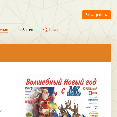
Время работы
ения
События
Поиск
х