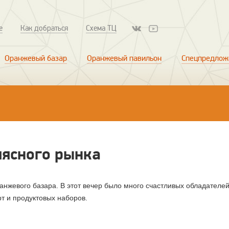
е
Как добраться
Схема ТЦ
Оранжевый базар
Оранжевый павильон
Спецпредлож
мясного рынка
нжевого базара. В этот вечер было много счастливых обладателе
т и продуктовых наборов.