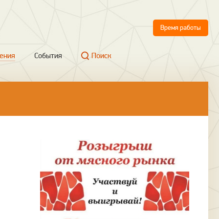
Время работы
ения
События
Поиск
й