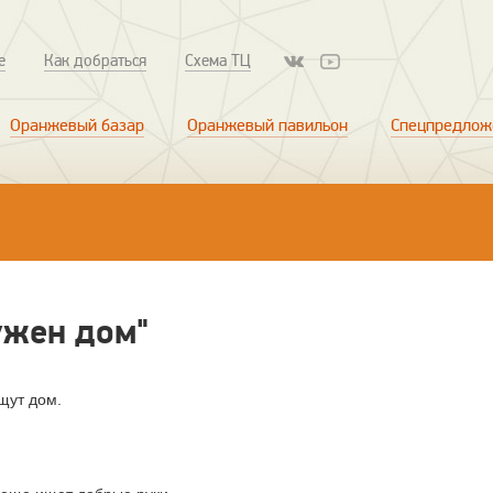
е
Как добраться
Схема ТЦ
Оранжевый базар
Оранжевый павильон
Спецпредлож
ужен дом"
щут дом.