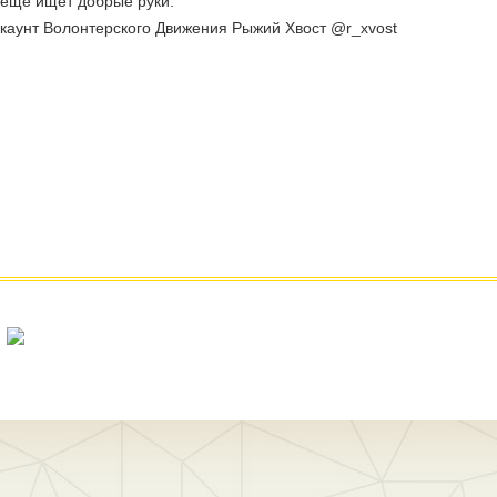
о еще ищет добрые руки.
 аккаунт Волонтерского Движения Рыжий Хвост @r_xvost