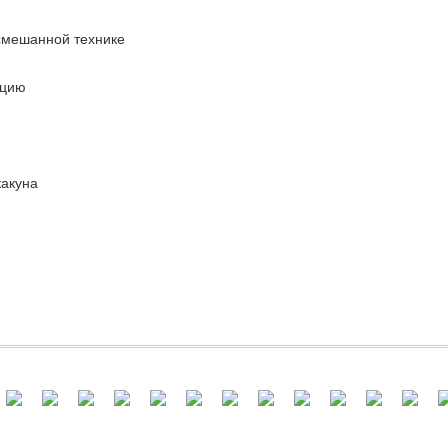
 смешанной технике
кацию
какуна