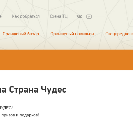
е
Как добраться
Схема ТЦ
Оранжевый базар
Оранжевый павильон
Спецпредлож
а Страна Чудес
ЧУДЕС!
 призов и подарков!