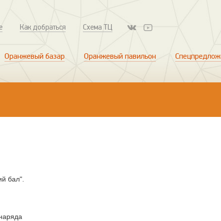
е
Как добраться
Схема ТЦ
Оранжевый базар
Оранжевый павильон
Спецпредлож
й бал".
 наряда