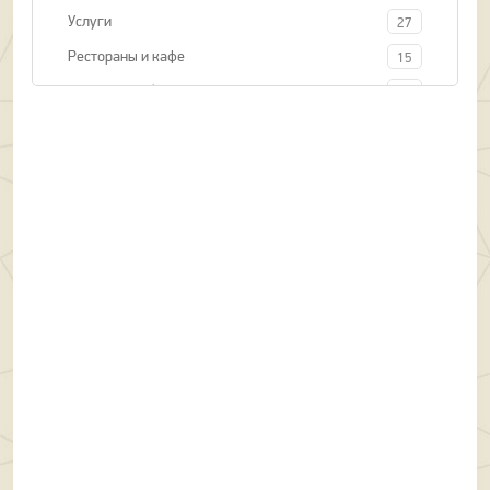
Услуги
27
Рестораны и кафе
15
Оранжевый базар
33
Оранжевый павильон
4
3 этаж
4